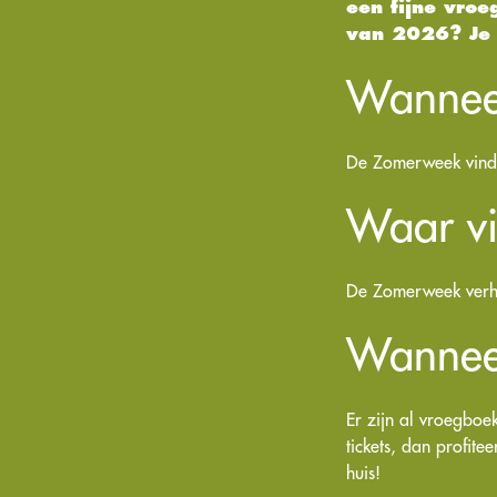
een fijne vroe
van 2026? Je l
Wannee
De Zomerweek vindt
Waar vi
De Zomerweek verhu
Wanneer
Er zijn al vroegbo
tickets, dan profite
huis!