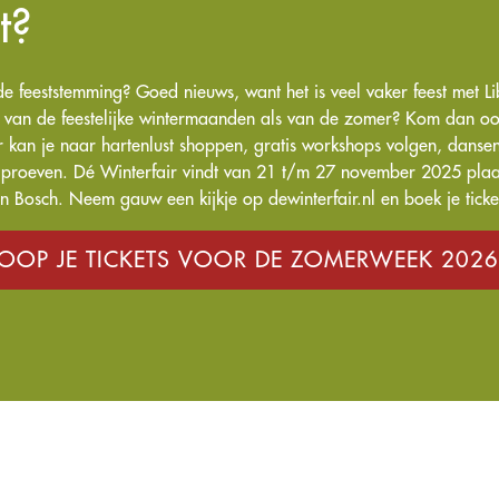
t?
de feeststemming? Goed nieuws, want het is veel vaker feest met Li
el van de feestelijke wintermaanden als van de zomer? Kom dan o
r kan je naar hartenlust shoppen, gratis workshops volgen, dansen
n proeven. Dé Winterfair vindt van 21 t/m 27 november 2025 plaa
n Bosch. Neem gauw een kijkje op dewinterfair.nl en boek je ticket
OOP JE TICKETS VOOR DE ZOMERWEEK 202