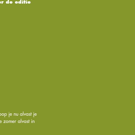
r de editie
oop je nu alvast je
de zomer alvast in