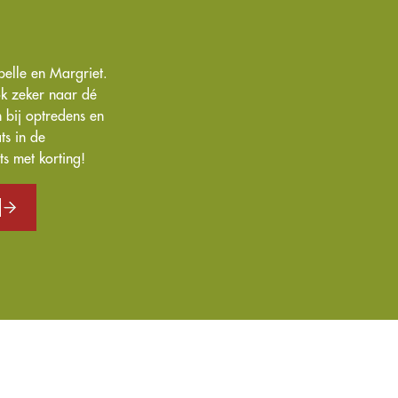
belle en Margriet.
ok zeker naar dé
 bij optredens en
ts in de
s met korting!
6