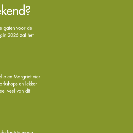
ekend?
e gaten voor de
gin 2026 zal het
lle en Margriet vier
orkshops en lekker
el veel van dit
 de laatste mode,