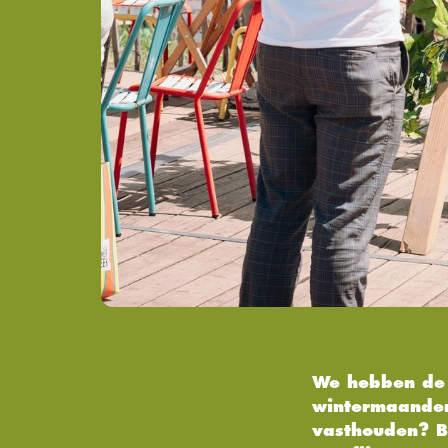
We hebben de 
wintermaanden
vasthouden? B