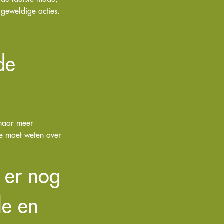
 geweldige acties.
de
 naar meer
je moet weten over
n er nog
le en