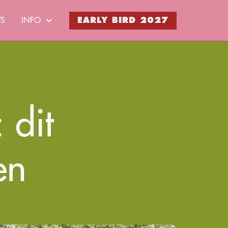
EARLY BIRD 2027
WS
INFO
 dit
en