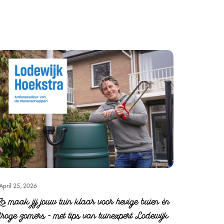
April 25, 2026
Zo maak jij jouw tuin klaar voor hevige buien én
droge zomers – met tips van tuinexpert Lodewijk